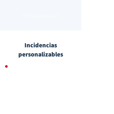
Festivos laborados
Incidencias
personalizables
Permisos con goce
Matrimonio
Nacimiento de hijo
Defunción
Viaje de negocio
Home Office