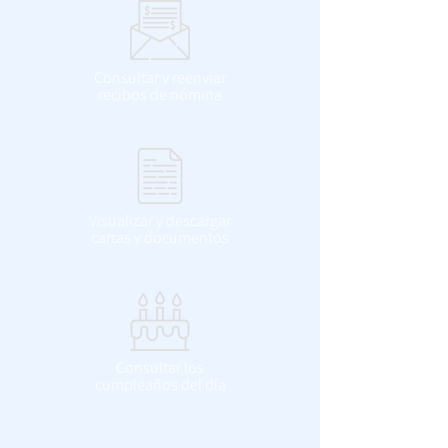
Consultar y reenviar
recibos de nómina
Visualizar y descargar
cartas y documentos
Consultar los
cumpleaños del día