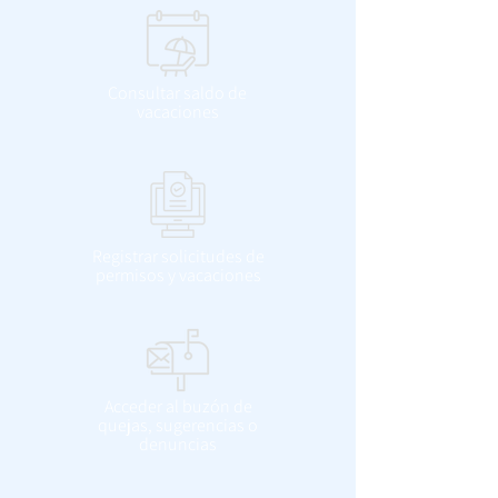
Consultar saldo de
vacaciones
Registrar solicitudes de
permisos y vacaciones
Acceder al buzón de
quejas, sugerencias o
denuncias