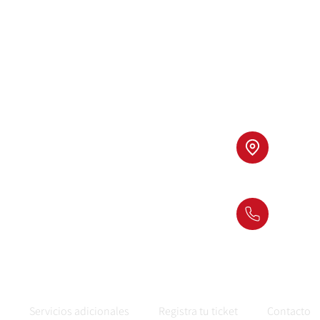
Paseo de
C.P. 442
(33) 31 
Servicios adicionales
Registra tu ticket
Contacto