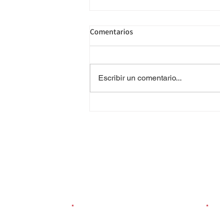
Comentarios
Escribir un comentario...
Valor de la UMA para 2026
¿Necesitas más informaci
Contáctanos
Nombre completo
Email