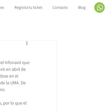
les
Registra tu ticket
Contacto
Blog
el Infonavit que 
it en abril de 
dose en el 
de la UMA. De 
mo.
%
, por lo que el 