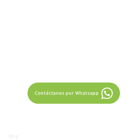
 los Filosofos 1175 Desp. 204, Col. Colinas de la Normal
70, Guadalajara, Jal. México.
Contáctanos por Whatsapp
21 7691
Blog