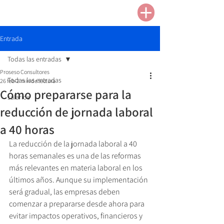
Entrada
Todas las entradas
Proseso Consultores
Todas las entradas
26 feb
2 min de lectura
Cómo prepararse para la
salarios
reducción de jornada laboral
a 40 horas
La reducción de la jornada laboral a 40 
horas semanales es una de las reformas 
más relevantes en materia laboral en los 
últimos años. Aunque su implementación 
será gradual, las empresas deben 
comenzar a prepararse desde ahora para 
evitar impactos operativos, financieros y 