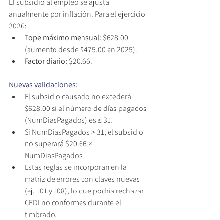
El subsidio al empleo se ajusta 
anualmente por inflación. Para el ejercicio 
2026:
Tope máximo mensual: 
$628.00 
(aumento desde $475.00 en 2025).
Factor diario:
 $20.66.
Nuevas validaciones:
El subsidio causado no excederá 
$628.00 si el número de días pagados 
(NumDiasPagados) es ≤ 31.
Si NumDiasPagados > 31, el subsidio 
no superará $20.66 × 
NumDiasPagados.
Estas reglas se incorporan en la 
matriz de errores con claves nuevas 
(ej. 101 y 108), lo que podría rechazar 
CFDI no conformes durante el 
timbrado.