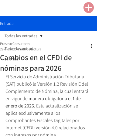
Entrada
Todas las entradas
Proseso Consultores
Todas las entradas
29 dic 2025
2 min de lectura
Cambios en el CFDI de
salarios
nóminas para 2026
El Servicio de Administración Tributaria 
(SAT) publicó la Versión 1.2 Revisión E del 
Complemento de Nómina, la cual entrará 
en vigor de 
manera obligatoria el 1 de 
enero de 2026
. Esta actualización se 
aplica exclusivamente a los 
Comprobantes Fiscales Digitales por 
Internet (CFDI) versión 4.0 relacionados 
con ingresos por nómina.